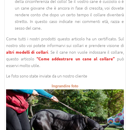
della circonferenza del collo! Se il vostro cane è cucciolo o è
un cane giovane che è ancora in fase di crescita, voi dovete
rendere conto che dopo un certo tempo il collare diventerà
stretto. In questo caso indicate nei commenti età, razza e
sesso del cane.
Come tutti i nostri prodotti questo articolo ha un certificato. Sul
nostro sito voi potete informarvi sui collari e prendere visione di
. Se il cane non vuole indossare il collare,
altri modelli di collari
questo articolo
può
“Come addestrare un cane al collare”
esservi molto utile.
Le foto sono state inviate da un nostro cliente
Ingrandire foto