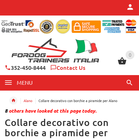
0
0
352-450-8444
Contact Us
MENU
Alano
Collare decorativo con borchie a piramide per Alano
8
others have looked at this page today.
Collare decorativo con
borchie a piramide per