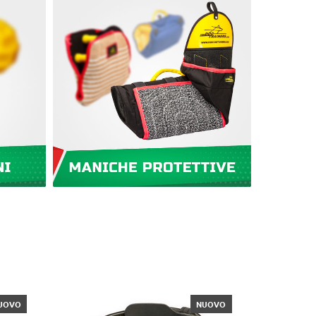
S
UOVO
NUOVO