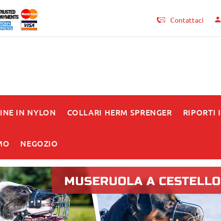
Contattaci
INE IN NYLON
COLLARI HERM SPRENGER
RIPORTI 
MO
NEGOZIO