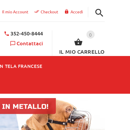
Il mio Account
Checkout
Accedi
352-450-8444
0
Contattaci
IL MIO CARRELLO
IN TELA FRANCESE