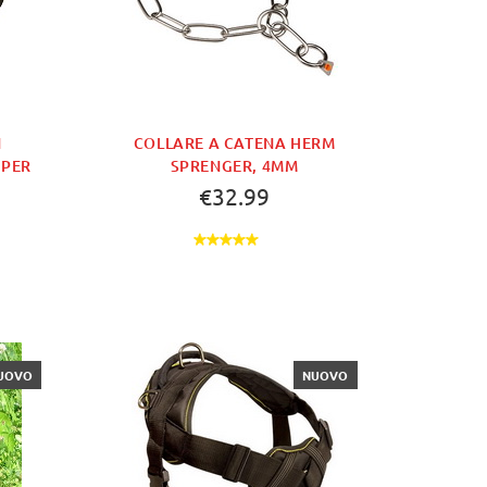
N
COLLARE A CATENA HERM
 PER
SPRENGER, 4MM
€32.99
UOVO
NUOVO