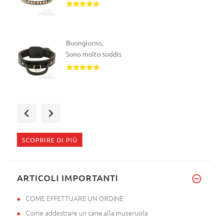
Buongiorno,
Sono molto soddis
Salve,
Ieri ho ricevuto il p
SCOPRIRE DI PIÙ
Spett.le ForDogTrainers
ARTICOLI IMPORTANTI
Ieri
COME EFFETTUARE UN ORDINE
Come addestrare un cane alla museruola