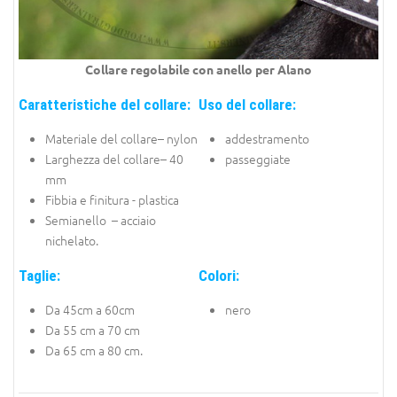
Collare regolabile con anello per Alano
Caratteristiche del collare:
Uso del collare:
Materiale del collare– nylon
addestramento
Larghezza del collare– 40
passeggiate
mm
Fibbia e finitura - plastica
Semianello – acciaio
nichelato.
Taglie:
Colori:
Da 45cm a 60cm
nero
Da 55 cm a 70 cm
Da 65 cm a 80 cm.