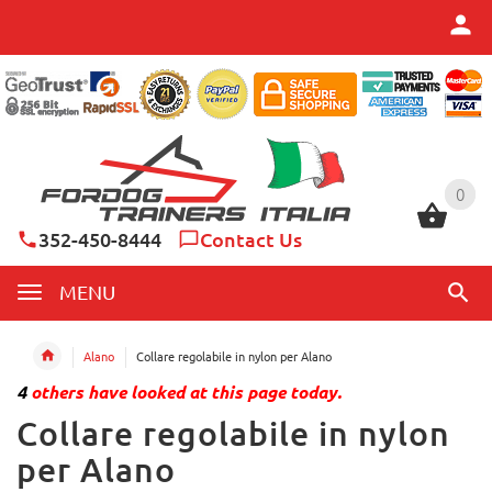
0
0
352-450-8444
Contact Us
MENU
Alano
Collare regolabile in nylon per Alano
4
others have looked at this page today.
Collare regolabile in nylon
per Alano