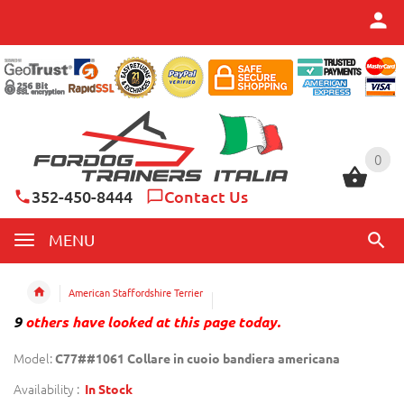
0
0
352-450-8444
Contact Us
MENU
American Staffordshire Terrier
9
others have looked at this page today.
Model:
C77##1061 Collare in cuoio bandiera americana
Availability :
In Stock