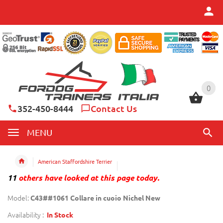
0
0
352-450-8444
Contact Us
MENU
American Staffordshire Terrier
11
others have looked at this page today.
Model:
C43##1061 Collare in cuoio Nichel New
Availability :
In Stock