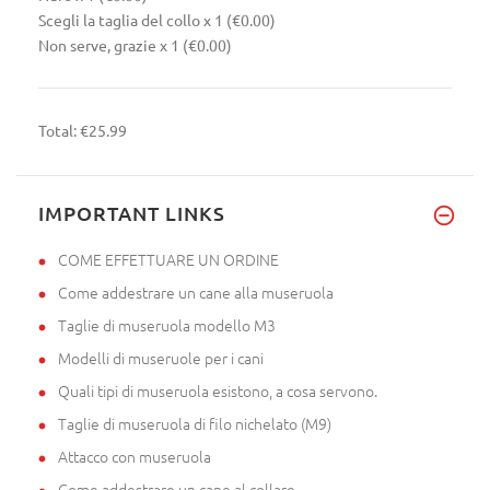
Scegli la taglia del collo
x 1
(€0.00)
Non serve, grazie
x 1
(€0.00)
Total:
€25.99
IMPORTANT LINKS
COME EFFETTUARE UN ORDINE
Come addestrare un cane alla museruola
Taglie di museruola modello M3
Modelli di museruole per i cani
Quali tipi di museruola esistono, a cosa servono.
Taglie di museruola di filo nichelato (M9)
Attacco con museruola
Come addestrare un cane al collare