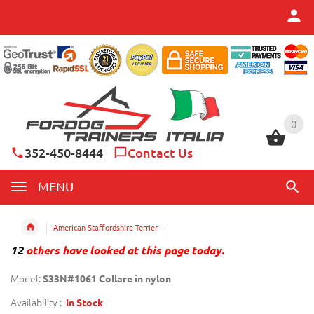
0
0
352-450-8444
Contact Us
MENU
American Staffordshire Terrier
12
others have looked at this page today.
Model:
S33N#1061 Collare in nylon
Availability :
In Stock