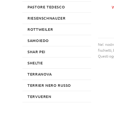
€119.99
PASTORE TEDESCO
rite Review
W
Write Review
RIESENSCHNAUZER
ROTTWEILER
SAMOIEDO
Nel nostr
fischietti
SHAR PEI
Questi ogg
SHELTIE
TERRANOVA
TERRIER NERO RUSSO
TERVUEREN