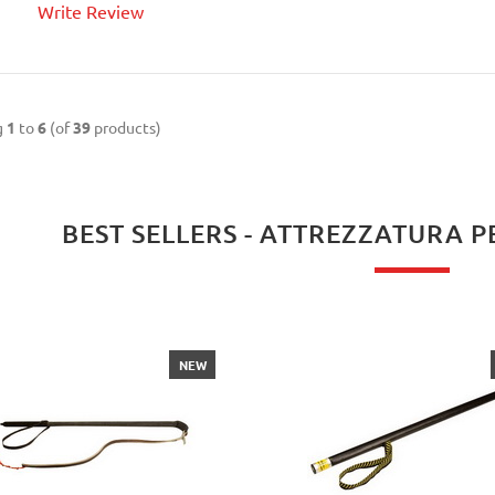
Write Review
BUY NOW
g
1
to
6
(of
39
products)
BEST SELLERS - ATTREZZATURA
NEW