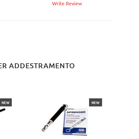
Write Review
BUY NOW
 PER ADDESTRAMENTO
NEW
NEW