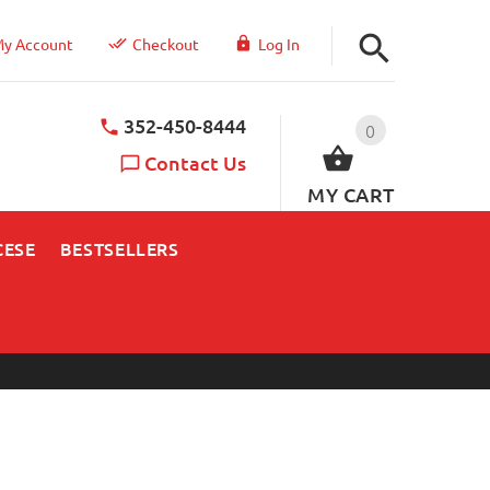
y Account
Checkout
Log In
352-450-8444
0
Contact Us
MY CART
CESE
BESTSELLERS