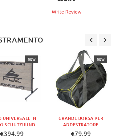
Write Review
ESTRAMENTO
NEW
NEW
SAL
S
O UNIVERSALE IN
GRANDE BORSA PER
NO SCHUTZHUND
ADDESTRATORE
W
€394.99
€79.99