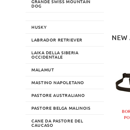
GRANDE SWISS MOUNTAIN
DOG
HUSKY
NEW 
LABRADOR RETRIEVER
LAIKA DELLA SIBERIA
NEW
NEW
OCCIDENTALE
MALAMUT
MASTINO NAPOLETANO
PASTORE AUSTRALIANO
PASTORE BELGA MALINOIS
A NASCONDIGLIO
PICCOLA TENDA
BO
R FIGURANTE
NASCONDIGLIO PER
PO
CANE DA PASTORE DEL
SCHUTZHUND O IPO
€264.99
CAUCASO