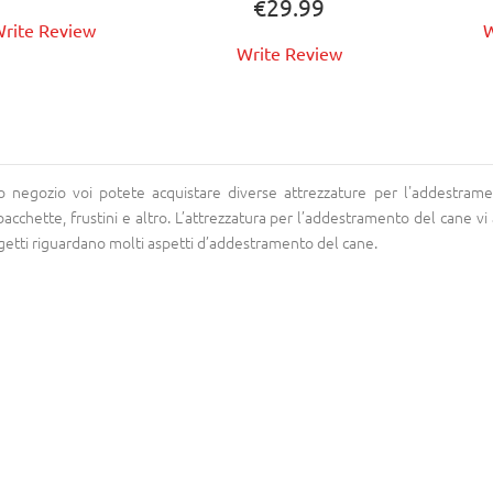
€29.99
rite Review
W
Write Review
o negozio voi potete acquistare diverse attrezzature per l'addestrame
, bacchette, frustini e altro. L’attrezzatura per l’addestramento del cane 
etti riguardano molti aspetti d’addestramento del cane.