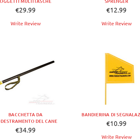
OGGETTI MULTITASCHE
SPRENGER
€29.99
€12.99
Write Review
Write Review
BUY NOW
BUY NOW
BACCHETTA DA
BANDIERINA DI SEGNALA
DESTRAMENTO DEL CANE
€10.99
€34.99
Write Review
BUY NOW