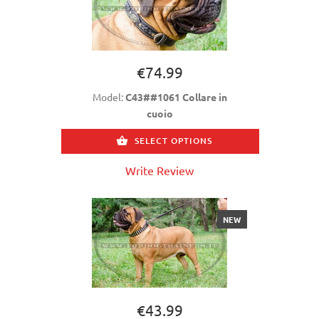
€74.99
Model:
C43##1061 Collare in
cuoio
SELECT OPTIONS
Write Review
NEW
€43.99