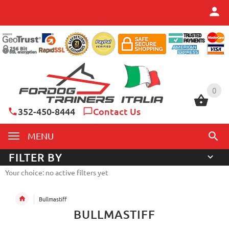
0
0
352-450-8444
Contact Us
MENU
FILTER BY
Your choice: no active filters yet
Bullmastiff
BULLMASTIFF