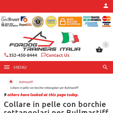
0
0
352-450-8444
Contact Us
MENU
Bullmastiff
Collare in pelle con borchie rettangolari per Bullmastiff
9
others have looked at this page today.
Collare in pelle con borchie
rettangolari per Bullmastiff