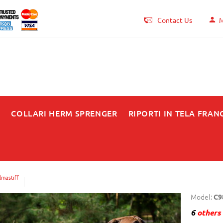
Contact Us
M
N
COLLARI HERM SPRENGER
RIPORTI IN TELA FRAN
lmastiff
Model:
C9
6
others 