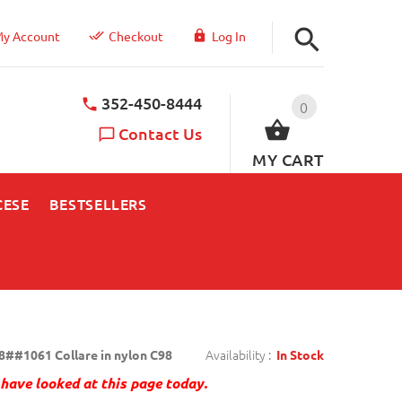
y Account
Checkout
Log In
352-450-8444
0
Contact Us
MY CART
CESE
BESTSELLERS
Availability :
8##1061 Collare in nylon C98
In Stock
have looked at this page today.