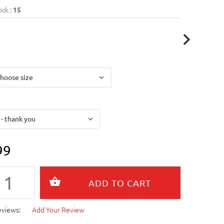
ock :
15
99
eviews:
Add Your Review