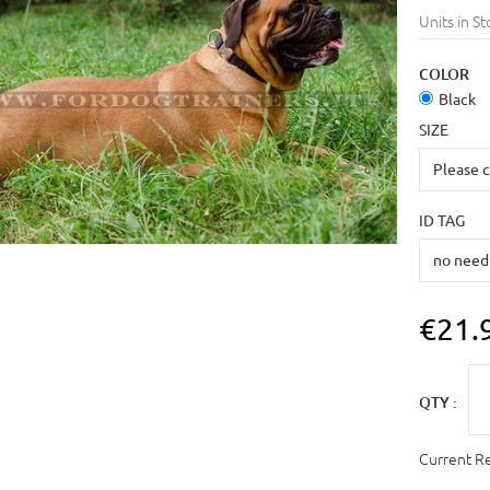
Units in St
COLOR
Black
SIZE
ID TAG
€21.
QTY :
Current R