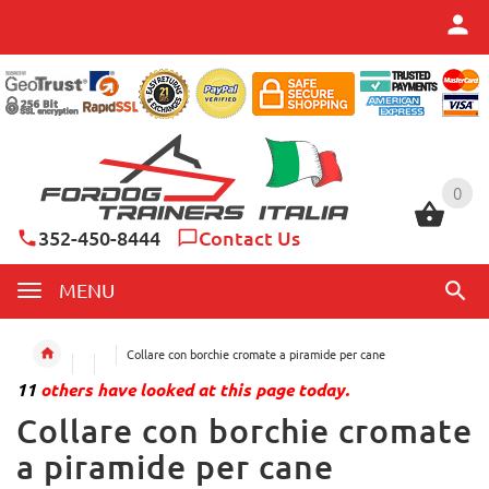
0
0
352-450-8444
Contact Us
MENU
Collare con borchie cromate a piramide per cane
11
others have looked at this page today.
Collare con borchie cromate
a piramide per cane