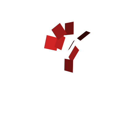
Materiale del collare– pelle
addestramento
naturale
passeggiate
Larghezza del collare– 20
mm
Spessore del cuoio – 3,5
mm
Fibbia e finitura - acciaio
cromato
Decorazioni – acciaio con
copertura di argento
anticato
Taglie:
Colori:
da 40 a 90 cm
nero,
marrone
tan (naturale)
Come misurare il collare in