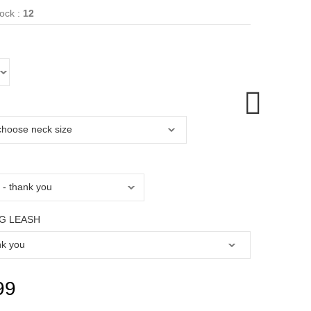
ock :
12
G LEASH
99