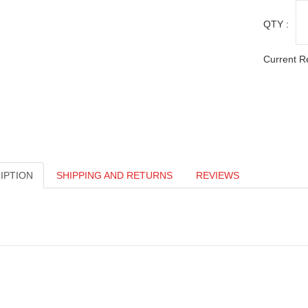
QTY :
Current R
IPTION
SHIPPING AND RETURNS
REVIEWS