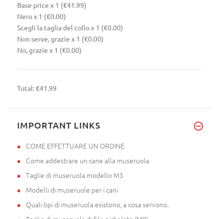
Base price
x 1
(€41.99)
Nero
x 1
(€0.00)
Scegli la taglia del collo
x 1
(€0.00)
Non serve, grazie
x 1
(€0.00)
No, grazie
x 1
(€0.00)
Total:
€41.99
IMPORTANT LINKS
COME EFFETTUARE UN ORDINE
Come addestrare un cane alla museruola
Taglie di museruola modello M3
Modelli di museruole per i cani
Quali tipi di museruola esistono, a cosa servono.
Taglie di museruola di filo nichelato (M9)