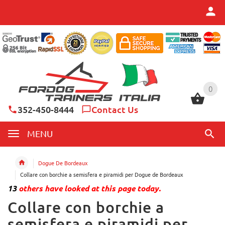
0
0
352-450-8444
Contact Us
MENU
Dogue De Bordeaux
Collare con borchie a semisfera e piramidi per Dogue de Bordeaux
13
others have looked at this page today.
Collare con borchie a
semisfera e piramidi per