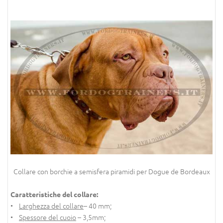
Collare con borchie a semisfera piramidi per Dogue de Bordeaux
Caratteristiche del collare:
•
Larghezza del collare
– 40 mm;
•
Spessore del cuoio
– 3,5mm;