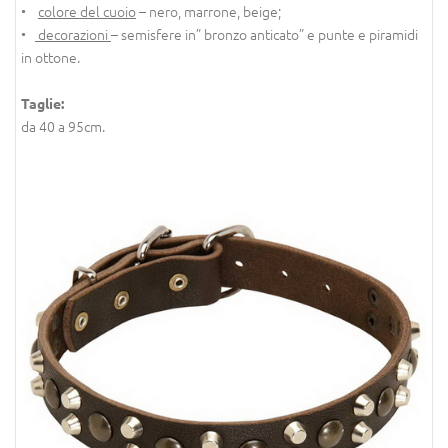
•
colore del cuoio
– nero, marrone, beige;
•
decorazioni
– semisfere in” bronzo anticato” e punte e piramidi
in ottone.
Taglie:
da 40 a 95cm.