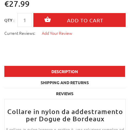
€27.99
QTY :
Current Reviews:
Add Your Review
DESCRIPTION
SHIPPING AND RETURNS
REVIEWS
Collare in nylon da addestramento
per Dogue de Bordeaux
Il collare in nylon leggero e pratico è una soluzione semplice ed