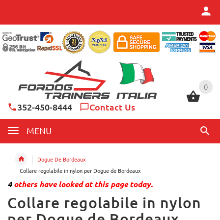
0
0
352-450-8444
Contact Us
MENU
Dogue De Bordeaux
Collare regolabile in nylon per Dogue de Bordeaux
4
others have looked at this page today.
Collare regolabile in nylon
per Dogue de Bordeaux