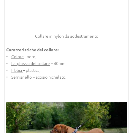
Collare in nylon da addestramento
Caratteristiche del collare:
•
Colore
- nero,
•
Larghezza del collare
– 40mm,
•
Fibbia
– plastica,
•
Semianello
– acciaio nichelato.