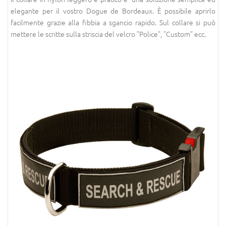
elegante per il vostro Dogue de Bordeaux. È possibile aprirlo
facilmente grazie alla fibbia a sgancio rapido. Sul collare si può
mettere le scritte sulla striscia del velcro "Police", "Custom" ecc.