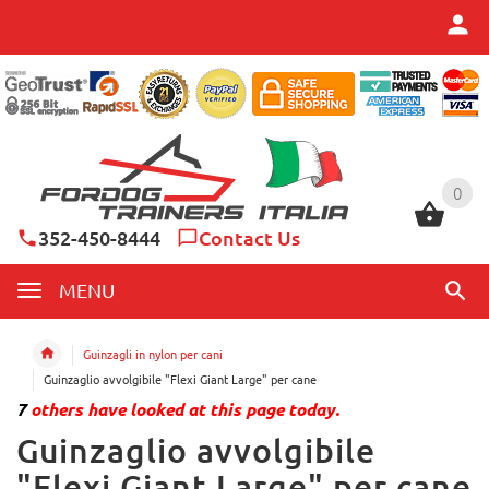
0
0
352-450-8444
Contact Us
MENU
Guinzagli in nylon per cani
Guinzaglio avvolgibile "Flexi Giant Large" per cane
7
others have looked at this page today.
Guinzaglio avvolgibile
"Flexi Giant Large" per cane