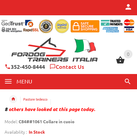
0
0
352-450-8444
Contact Us
MENU
Pastore tedesco
8
others have looked at this page today.
Model:
C84##1061 Collare in cuoio
Availability :
In Stock