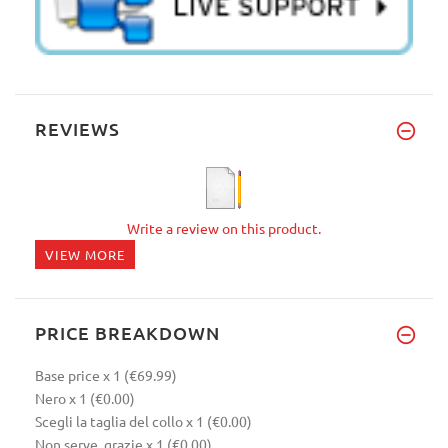
REVIEWS
Write a review on this product.
VIEW MORE
PRICE BREAKDOWN
Base price
x 1
(€69.99)
Nero
x 1
(€0.00)
Scegli la taglia del collo
x 1
(€0.00)
Non serve, grazie
x 1
(€0.00)