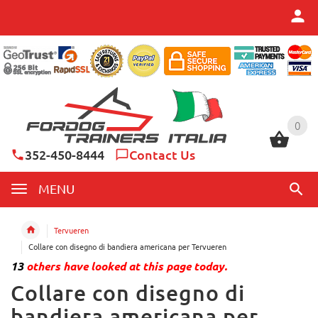
0
0
352-450-8444
Contact Us
MENU
Tervueren
Collare con disegno di bandiera americana per Tervueren
13
others have looked at this page today.
Collare con disegno di
bandiera americana per