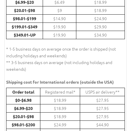
$6.49
$18.99
$6.99-$20
$9
$18.99
$20.01-$98
$14.90
$24.90
$98.01-$199
$19.90
$29.90
$199.01-$349
$19.90
$34.90
$349.01-UP
* 1-5 business days on average once the order is shipped (not
including holidays and weekends)
** 3-5 business days on average (not including holidays and
weekends)
Shipping cost for International orders (outside the USA)
Registered mail*
USPS air delivery**
Order total
$18.99
$27.95
$0-$6.98
$18.99
$27.95
$6.99-$20
$18.99
$27.95
$20.01-$98
$24.99
$44.90
$98.01-$200