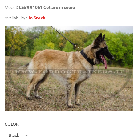
Model:
C55##1061 Collare in cuoio
Availability :
In Stock
COLOR