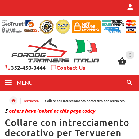
0
0
352-450-8444
Contact Us
MENU
Tervueren
Collare con intrecciamento decorativo per Tervueren
5
others have looked at this page today.
Collare con intrecciamento
decorativo per Tervueren