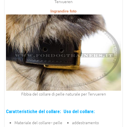
Tervueren
Ingrandire foto
Fibbia del collare di pelle naturale per Tervueren
Caratteristiche del collare:
Uso del collare:
Materiale del collare– pelle
addestramento