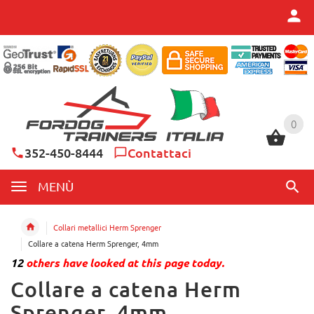
0
0
352-450-8444
Contattaci
MENÙ
Collari metallici Herm Sprenger
Collare a catena Herm Sprenger, 4mm
12
others have looked at this page today.
Collare a catena Herm
Sprenger, 4mm