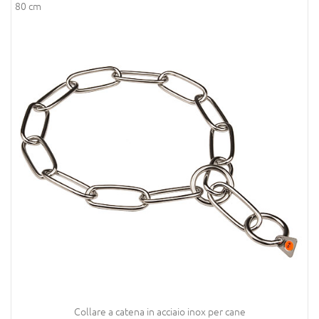
80 cm
Collare a catena in acciaio inox per cane