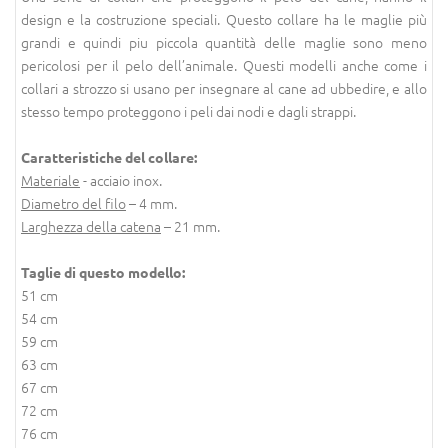
design e la costruzione speciali. Questo collare ha le maglie più
grandi e quindi piu piccola quantità delle maglie sono meno
pericolosi per il pelo dell’animale. Questi modelli anche come i
collari a strozzo si usano per insegnare al cane ad ubbedire, e allo
stesso tempo proteggono i peli dai nodi e dagli strappi.
Caratteristiche del collare:
Materiale
- acciaio inox.
Diametro del filo
– 4 mm.
Larghezza della catena
– 21 mm.
Taglie di questo modello:
51 cm
54 cm
59 cm
63 cm
67 cm
72 cm
76 cm