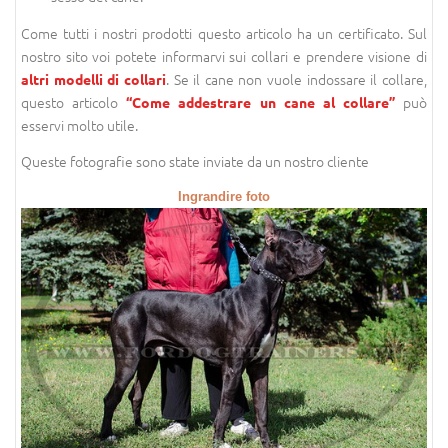
Come tutti i nostri prodotti questo articolo ha un certificato. Sul
nostro sito voi potete informarvi sui collari e prendere visione di
. Se il cane non vuole indossare il collare,
altri modelli di collari
questo articolo
può
“Come addestrare un cane al collare”
esservi molto utile.
Queste fotografie sono state inviate da un nostro cliente
Ingrandire foto