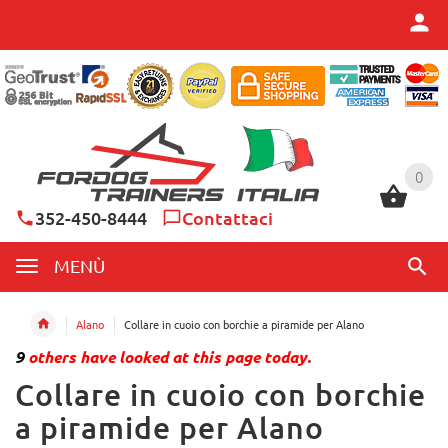
0
0
352-450-8444
Contattaci
MENÙ
Alano
Collare in cuoio con borchie a piramide per Alano
9
others have looked at this page today.
Collare in cuoio con borchie
a piramide per Alano