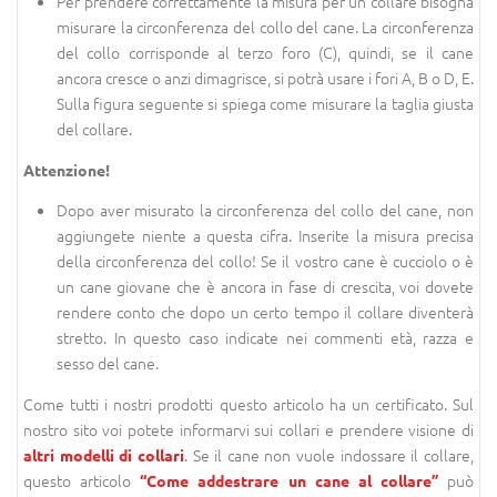
Per prendere correttamente la misura per un collare bisogna
misurare la circonferenza del collo del cane. La circonferenza
del collo corrisponde al terzo foro (C), quindi, se il cane
ancora cresce o anzi dimagrisce, si potrà usare i fori A, B o D, E.
Sulla figura seguente si spiega come misurare la taglia giusta
del collare.
Attenzione!
Dopo aver misurato la circonferenza del collo del cane, non
aggiungete niente a questa cifra. Inserite la misura precisa
della circonferenza del collo! Se il vostro cane è cucciolo o è
un cane giovane che è ancora in fase di crescita, voi dovete
rendere conto che dopo un certo tempo il collare diventerà
stretto. In questo caso indicate nei commenti età, razza e
sesso del cane.
Come tutti i nostri prodotti questo articolo ha un certificato. Sul
nostro sito voi potete informarvi sui collari e prendere visione di
. Se il cane non vuole indossare il collare,
altri modelli di collari
questo articolo
può
“Come addestrare un cane al collare”