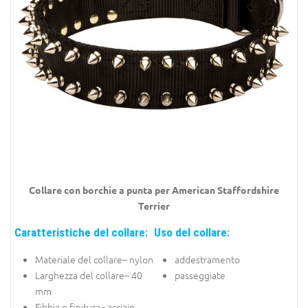
Collare con borchie a punta per
American Staffordshire
Terrier
Caratteristiche del collare:
Uso del collare:
Materiale del collare– nylon
addestramento
Larghezza del collare– 40
passeggiate
mm
Fibbia e finitura - acciaio