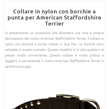
Collare in nylon con borchie a
punta per American Staffordshire
Terrier
Vi presentiamo un accessorio che diventerà una vera e propria
decorazione del vostro American Staffordshire Terrier. Il collare in
nylon con borchie a punta messe in due file. Le borchie sono
ralizzate in acciaio cromato. Questo modello è di alta qualita e di
prezzo molto conveniente. Questo collare è molto pratico e
leggero, e sicuramente il vostro American Staffordshire Terrier si
sentirà a suo agio.