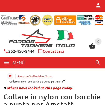
0
0
352-450-8444
Contattaci
MENÙ
American Staffordshire Terrier
Collare in nylon con borchie a punta per Amstaff
8
others have looked at this page today.
Collare in nylon con borchie
a punta per Amstaff