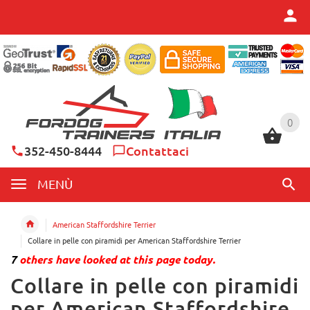
0
0
352-450-8444
Contattaci
MENÙ
American Staffordshire Terrier
Collare in pelle con piramidi per American Staffordshire Terrier
7
others have looked at this page today.
Collare in pelle con piramidi
per American Staffordshire