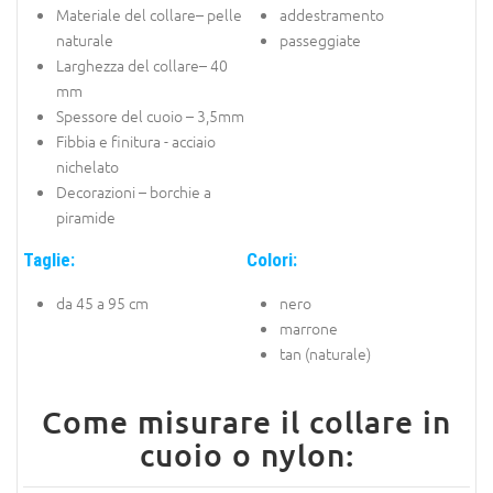
Materiale del collare– pelle
addestramento
naturale
passeggiate
Larghezza del collare– 40
mm
Spessore del cuoio – 3,5mm
Fibbia e finitura - acciaio
nichelato
Decorazioni – borchie a
piramide
Taglie:
Colori:
da 45 a 95 cm
nero
marrone
tan (naturale)
Come misurare il collare in
cuoio o nylon: