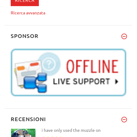
Ricerca avvanzata
SPONSOR
RECENSIONI
i have only used the muzzle on