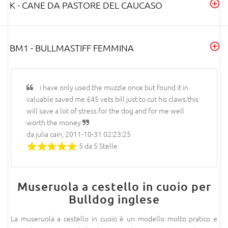
K - CANE DA PASTORE DEL CAUCASO
BM1 - BULLMASTIFF FEMMINA
i have only used the muzzle once but found it in
valuable saved me £45 vets bill just to cut his claws.this
will save a lot of stress for the dog and for me well
worth the money
da julia cain, 2011-10-31 02:23:25
5 da 5 Stelle
Museruola a cestello in cuoio per
Bulldog inglese
La museruola a cestello in cuoio è un modello molto pratico e