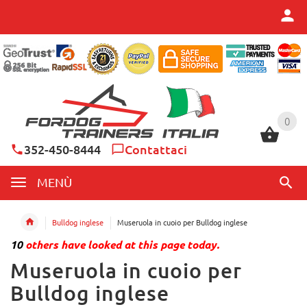
0
0
352-450-8444
Contattaci
MENÙ
Bulldog inglese
Museruola in cuoio per Bulldog inglese
10
others have looked at this page today.
Museruola in cuoio per
Bulldog inglese