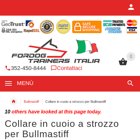
0
0
352-450-8444
Contattaci
MENÙ
Bullmastiff
Collare in cuoio a strozzo per Bullmastiff
10
others have looked at this page today.
Collare in cuoio a strozzo
per Bullmastiff