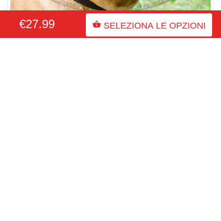
€27.99
Collare in cuoio per
Bullmastiff
SELEZIONA LE OPZIONI
Ingrandire foto
Fibbia del collare per Bullmastiff
Alla fine dell’ordine voi potete scrivere i vostri commenti e