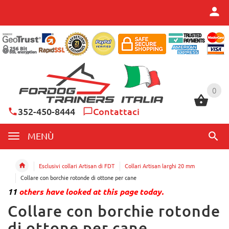
0
0
352-450-8444
Contattaci
MENÙ
Esclusivi collari Artisan di FDT
Collari Artisan larghi 20 mm
Collare con borchie rotonde di ottone per cane
11
others have looked at this page today.
Collare con borchie rotonde
di ottone per cane