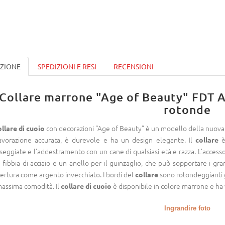
IZIONE
SPEDIZIONI E RESI
RECENSIONI
Collare marrone "Age of Beauty" FDT Ar
rotonde
con decorazioni “Age of Beauty” è un modello della nuova co
ollare di cuoio
avorazione accurata, è durevole e ha un design elegante. Il
è
collare
seggiate e l’addestramento con un cane di qualsiasi età e razza. L’accessor
 fibbia di acciaio e un anello per il guinzaglio, che può sopportare i gra
ertura come argento invecchiato. I bordi del
sono rotondeggianti g
collare
massima comodità. Il
è disponibile in colore marrone e ha
collare di cuoio
Ingrandire foto