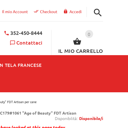
Il mio Account
Checkout
Accedi
352-450-8444
0
Contattaci
IL MIO CARRELLO
IN TELA FRANCESE
auty" FDT Artisan per cane
C179#1061 "Age of Beauty" FDT Artisan
Disponibilità:
Disponibile/i
have looked at this page today.