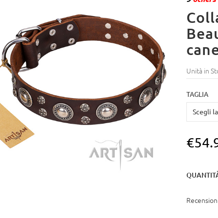
Coll
Beau
can
Unità in St
TAGLIA
€54.
QUANTIT
Recensioni