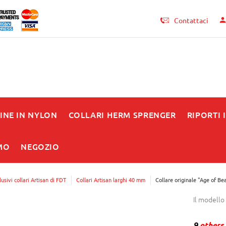
Contattaci
INE IN NYLON
COLLARI HERM SPRENGER
RIPORTI 
MO
NEGOZIO
lusivi collari Artisan di FDT
Collari Artisan larghi 40 mm
Collare originale "Age of Be
Il modello
9
others 