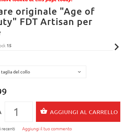
are originale "Age of
ty" FDT Artisan per
e
ock
15
99
À
 recenti
Aggiungi il tuo commento