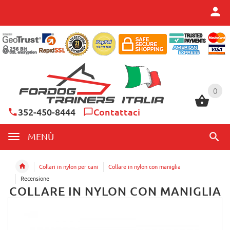
0
0
352-450-8444
Contattaci
MENÙ
Collari in nylon per cani
Collare in nylon con maniglia
Recensione
COLLARE IN NYLON CON MANIGLIA