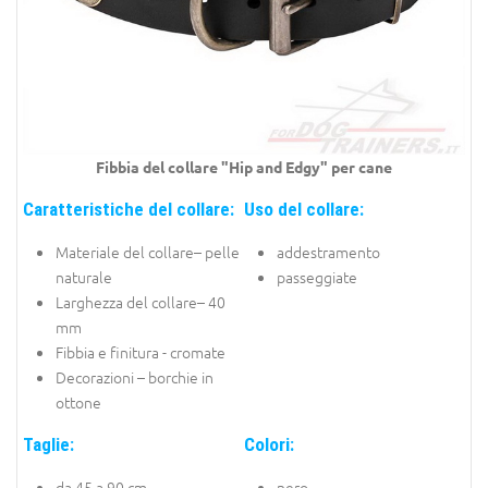
Fibbia del collare "Hip and Edgy" per
cane
Caratteristiche del collare:
Uso del collare:
Materiale del collare– pelle
addestramento
naturale
passeggiate
Larghezza del collare– 40
mm
Fibbia e finitura - cromate
Decorazioni – borchie in
ottone
Taglie:
Colori:
da 45 a 90 cm
nero,