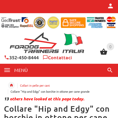
0
0
352-450-8444
Contattaci
MENÙ
Collari in pelle per cani
Collare "Hip and Edgy" con borchie in ottone per cane grande
13
others have looked at this page today.
Collare "Hip and Edgy" con
borchie in ottone per cane