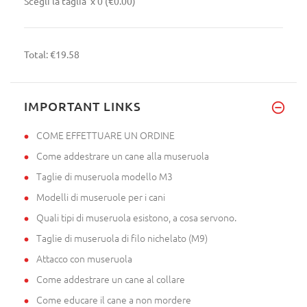
Scegli la taglia
x 0
(€0.00)
Total:
€19.58
IMPORTANT LINKS
COME EFFETTUARE UN ORDINE
Come addestrare un cane alla museruola
Taglie di museruola modello M3
Modelli di museruole per i cani
Quali tipi di museruola esistono, a cosa servono.
Taglie di museruola di filo nichelato (M9)
Attacco con museruola
Come addestrare un cane al collare
Come educare il cane a non mordere