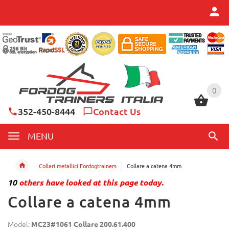
0
0
352-450-8444
Contact Us
MENU
Collari metallici Fordogtrainers
Collare a catena 4mm
10
others have looked at this page today.
Collare a catena 4mm
Model:
MC23#1061 Collare 200.61.400