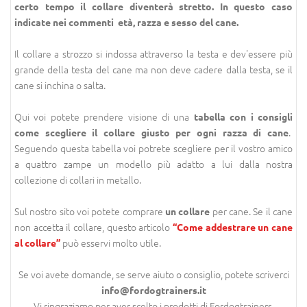
certo tempo il collare diventerà stretto. In questo caso
indicate nei commenti età, razza e sesso del cane.
Il collare a strozzo si indossa attraverso la testa e dev'essere più
grande della testa del cane ma non deve cadere dalla testa, se il
cane si inchina o salta.
Qui voi potete prendere visione di una
tabella con i consigli
.
come scegliere il collare giusto per ogni razza di cane
Seguendo questa tabella voi potrete scegliere per il vostro amico
a quattro zampe un modello più adatto a lui dalla nostra
collezione di collari in metallo.
Sul nostro sito voi potete comprare
per cane. Se il cane
un collare
non accetta il collare, questo articolo
“Come addestrare un cane
può esservi molto utile.
al collare”
Se voi avete domande, se serve aiuto o consiglio, potete scriverci
info@fordogtrainers.it
Vi ringraziamo per aver scelto i prodotti di Fordogtrainers.