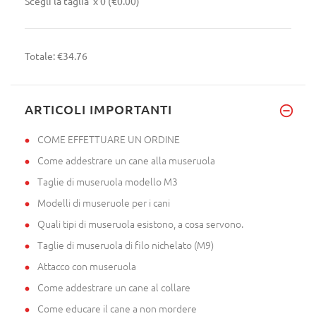
Scegli la taglia
x 0
(€0.00)
Totale:
€34.76
ARTICOLI IMPORTANTI
COME EFFETTUARE UN ORDINE
Come addestrare un cane alla museruola
Taglie di museruola modello M3
Modelli di museruole per i cani
Quali tipi di museruola esistono, a cosa servono.
Taglie di museruola di filo nichelato (M9)
Attacco con museruola
Come addestrare un cane al collare
Come educare il cane a non mordere