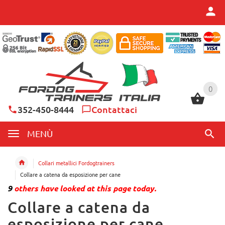
0
0
352-450-8444
Contattaci
MENÙ
Collari metallici Fordogtrainers
Collare a catena da esposizione per cane
9
others have looked at this page today.
Collare a catena da
esposizione per cane