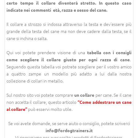
certo tempo il collare diventerà stretto. In questo caso
indicate nei commenti età, razza e sesso del cane.
Il collare a strozzo si indossa attraverso la testa e dev'essere più
grande della testa del cane ma non deve cadere dalla testa, se il
cane si inchina o salta.
Qui voi potete prendere visione di una
tabella con i consigli
.
come scegliere il collare giusto per ogni razza di cane
Seguendo questa tabella voi potrete scegliere per il vostro amico
a quattro zampe un modello più adatto a lui dalla nostra
collezione di collari in metallo.
Sul nostro sito voi potete comprare
per cane. Se il cane
un collare
non accetta il collare, questo articolo
“Come addestrare un cane
può esservi molto utile.
al collare”
Se voi avete domande, se serve aiuto o consiglio, potete scriverci
info@fordogtrainers.it
Vi ringraziamo per aver scelto i prodotti di Fordogtrainers.