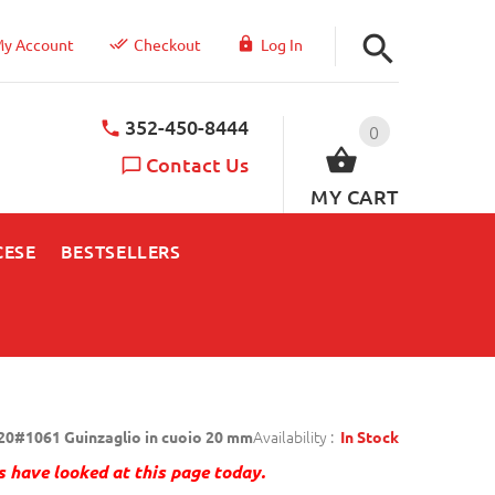
y Account
Checkout
Log In
352-450-8444
0
Contact Us
MY CART
CESE
BESTSELLERS
Availability :
20#1061 Guinzaglio in cuoio 20 mm
In Stock
 have looked at this page today.