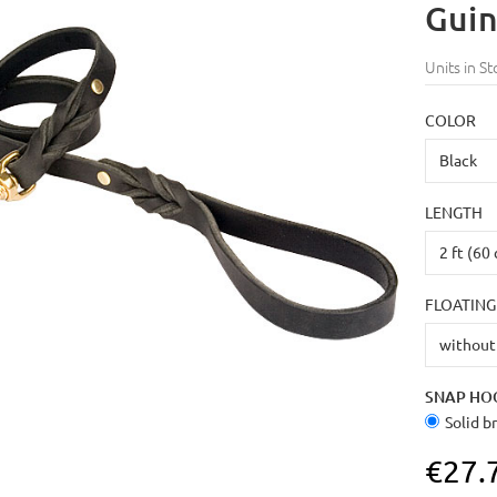
Guin
Units in St
COLOR
LENGTH
FLOATING
SNAP HO
Solid b
€27.