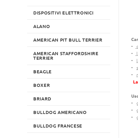
DISPOSITIVI ELETTRONICI
ALANO
Car
AMERICAN PIT BULL TERRIER
•
c
AMERICAN STAFFORDSHIRE
•
l
TERRIER
•
•
BEAGLE
•
La
BOXER
Uso
BRIARD
• g
• g
BULLDOG AMERICANO
• g
BULLDOG FRANCESE