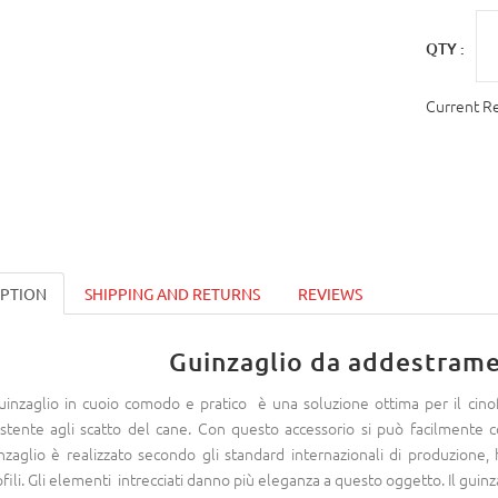
QTY :
Current R
IPTION
SHIPPING AND RETURNS
REVIEWS
Guinzaglio da addestrame
guinzaglio in cuoio comodo e pratico è una soluzione ottima per il cino
istente agli scatto del cane. Con questo accessorio si può facilmente c
nzaglio è realizzato secondo gli standard internazionali di produzione, 
ofili. Gli elementi intrecciati danno più eleganza a questo oggetto. Il guinzag