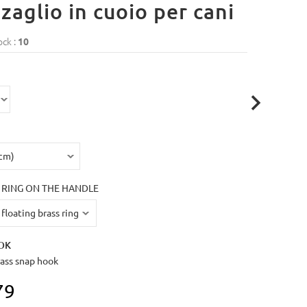
zaglio in cuoio per cani
ock :
10
 RING ON THE HANDLE
OK
rass snap hook
79