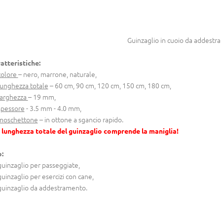
Guinzaglio in cuoio da addest
atteristiche:
olore
– nero, marrone, naturale,
unghezza totale
– 60 cm, 90 cm, 120 cm, 150 cm, 180 cm,
larghezza
– 19 mm,
spessore
- 3.5 mm - 4.0 mm,
moschettone
– in ottone a sgancio rapido.
 lunghezza totale del guinzaglio comprende la maniglia!
:
uinzaglio per passeggiate,
uinzaglio per esercizi con cane,
uinzaglio da addestramento.