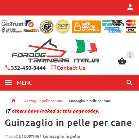
0
0
352-450-8444
Contact Us
MENU
Guinzagli in pelle per cani
Guinzaglio in pelle per cane
17
others have looked at this page today.
Guinzaglio in pelle per cane
Model:
L120#1061 Guinzaglio in pelle