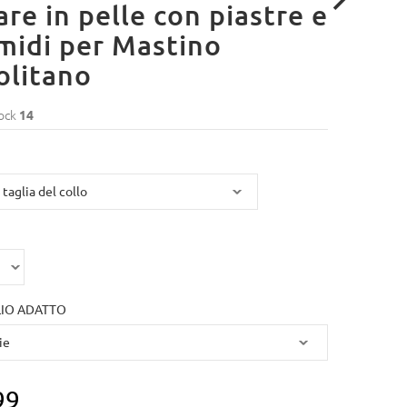
are in pelle con piastre e
midi per Mastino
olitano
ock
14
IO ADATTO
99