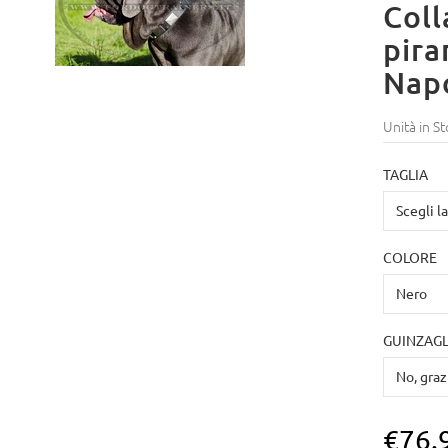
Coll
pira
Nap
Unità in St
TAGLIA
COLORE
GUINZAGL
€76.