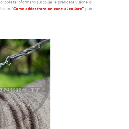
voi potete informarvi sui collari e prendere visione di
rticolo
può
“Come addestrare un cane al collare”