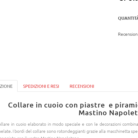
QUANTIT
Recensioni
IZIONE
SPEDIZIONI E RESI
RECENSIONI
Collare in cuoio con piastre e piram
Mastino Napole
collare in cuoio elaborato in modo speciale e con le decorazioni combin
helate. I bordi del collare sono rotondeggianti grazie alla macchinetta sp