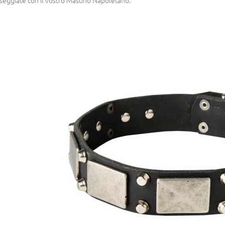
seggiate con il vostro Mastino Napoletano.