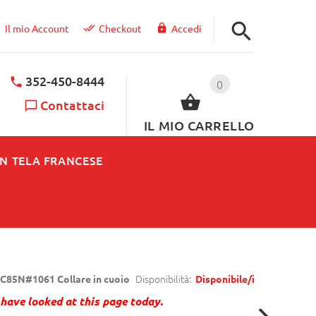
Il mio Account
Checkout
Accedi
352-450-8444
0
Contattaci
IL MIO CARRELLO
IN TELA FRANCESE
Disponibilità:
C85N#1061 Collare in cuoio
Disponibile/i
have looked at this page today.