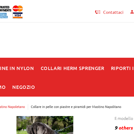
Contattaci
INE IN NYLON
COLLARI HERM SPRENGER
RIPORTI 
MO
NEGOZIO
tino Napoletano
Collare in pelle con piastre e piramidi per Mastino Napolitano
Il modello
9
others 