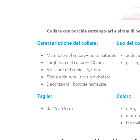
Collare con borchie rettangolari e piramidi p
Caratteristiche del collare:
Uso del co
Materiale del collare– pelle naturale
addest
Larghezza del collare– 40 mm
passeg
Spessore del cuoio – 3,5mm
Fibbia e finitura - acciaio nichelato
Decorazioni – borchie nichelate
Taglie:
Colori:
da 45 a 95 cm
nero,
marron
tan (na