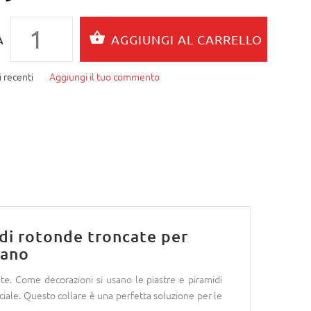
À
 recenti
Aggiungi il tuo commento
idi rotonde troncate per
tano
ate. Come decorazioni si usano le piastre e piramidi
eciale. Questo collare è una perfetta soluzione per le