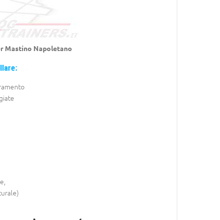
er
Mastino Napoletano
llare:
ramento
giate
e,
turale)