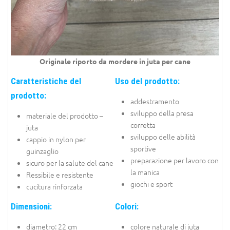
Originale riporto da mordere in juta per cane
Caratteristiche del
Uso del prodotto:
prodotto:
addestramento
sviluppo della presa
materiale del prodotto –
corretta
juta
sviluppo delle abilità
cappio in nylon per
sportive
guinzaglio
preparazione per lavoro con
sicuro per la salute del cane
la manica
flessibile e resistente
giochi e sport
cucitura rinforzata
Dimensioni:
Colori:
diametro: 22 cm
colore naturale di juta