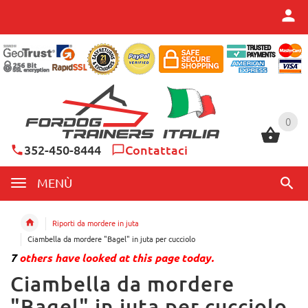
0
0
352-450-8444
Contattaci
MENÙ
Riporti da mordere in juta
Ciambella da mordere "Bagel" in juta per cucciolo
7
others have looked at this page today.
Ciambella da mordere
"Bagel" in juta per cucciolo