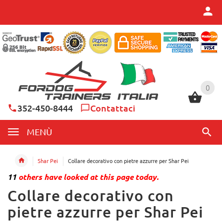
0
0
352-450-8444
Contattaci
MENÙ
Shar Pei
Collare decorativo con pietre azzurre per Shar Pei
11
others have looked at this page today.
Collare decorativo con
pietre azzurre per Shar Pei