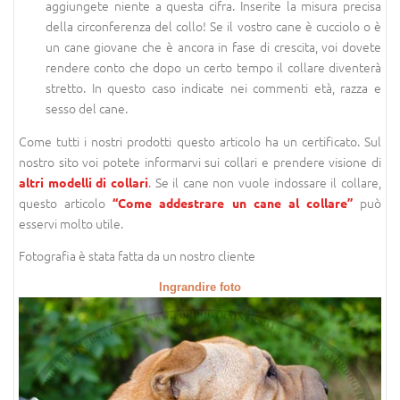
aggiungete niente a questa cifra. Inserite la misura precisa
della circonferenza del collo! Se il vostro cane è cucciolo o è
un cane giovane che è ancora in fase di crescita, voi dovete
rendere conto che dopo un certo tempo il collare diventerà
stretto. In questo caso indicate nei commenti età, razza e
sesso del cane.
Come tutti i nostri prodotti questo articolo ha un certificato. Sul
nostro sito voi potete informarvi sui collari e prendere visione di
. Se il cane non vuole indossare il collare,
altri modelli di collari
questo articolo
può
“Come addestrare un cane al collare”
esservi molto utile.
Fotografia è stata fatta da un nostro cliente
Ingrandire foto