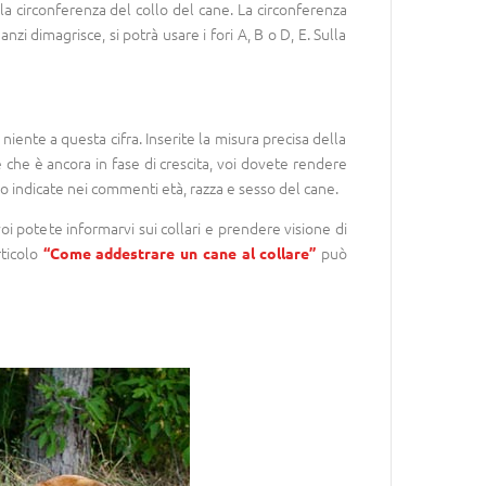
a circonferenza del collo del cane. La circonferenza
nzi dimagrisce, si potrà usare i fori A, B o D, E. Sulla
ente a questa cifra. Inserite la misura precisa della
 che è ancora in fase di crescita, voi dovete rendere
o indicate nei commenti età, razza e sesso del cane.
voi potete informarvi sui collari e prendere visione di
rticolo
può
“Come addestrare un cane al collare”