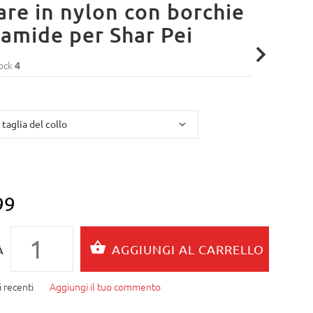
are in nylon con borchie
ramide per Shar Pei
ock
4
99
À
 recenti
Aggiungi il tuo commento