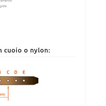
ramento
giate
n cuoio o nylon: