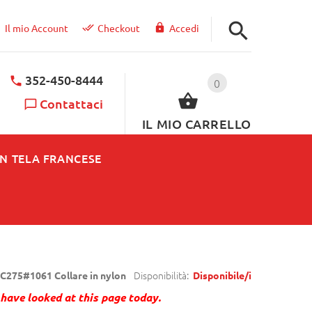
Il mio Account
Checkout
Accedi
352-450-8444
0
Contattaci
IL MIO CARRELLO
IN TELA FRANCESE
Disponibilità:
C275#1061 Collare in nylon
Disponibile/i
have looked at this page today.