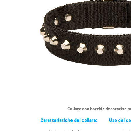
Collare con borchie decorative p
Caratteristiche del collare:
Uso del co