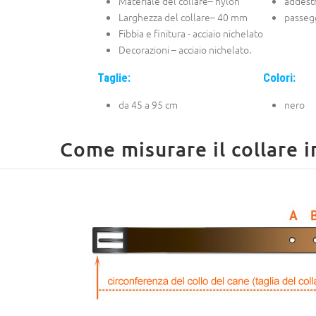
Materiale del collare– nylon
addest
Larghezza del collare– 40 mm
passeg
Fibbia e finitura - acciaio nichelato
Decorazioni – acciaio nichelato.
Taglie:
Colori:
da 45 a 95 cm
nero
Come misurare il collare i