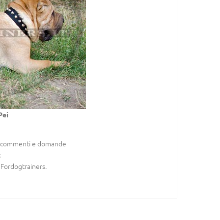
Pei
stri commenti e domande
t
i Fordogtrainers.