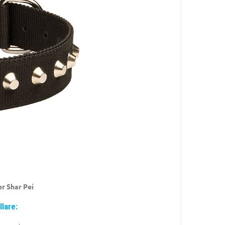
er Shar Pei
llare: