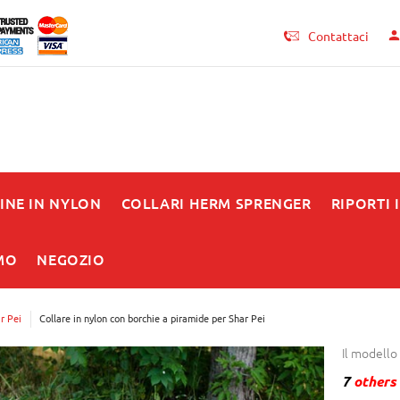
Contattaci
INE IN NYLON
COLLARI HERM SPRENGER
RIPORTI 
MO
NEGOZIO
r Pei
Collare in nylon con borchie a piramide per Shar Pei
Il modello
7
others 