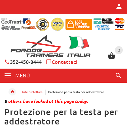
0
0
352-450-8444
Contattaci
MENÙ
Tute protettive
Protezione per la testa per addestratore
8
others have looked at this page today.
Protezione per la testa per
addestratore