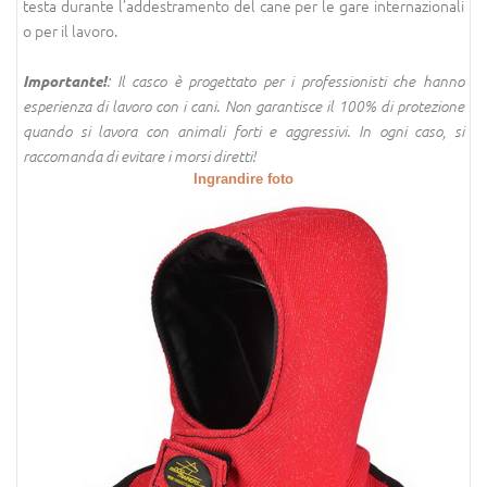
testa durante l’addestramento del cane per le gare internazionali
o per il lavoro.
Importante!
: Il casco è progettato per i professionisti che hanno
esperienza di lavoro con i cani. Non garantisce il 100% di protezione
quando si lavora con animali forti e aggressivi. In ogni caso, si
raccomanda di evitare i morsi diretti!
Ingrandire foto