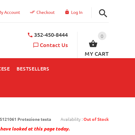
y Account
Checkout
Log In
352-450-8444
0
Contact Us
MY CART
CESE
BESTSELLERS
Availability :
S121061 Protezione testa
Out of Stock
have looked at this page today.