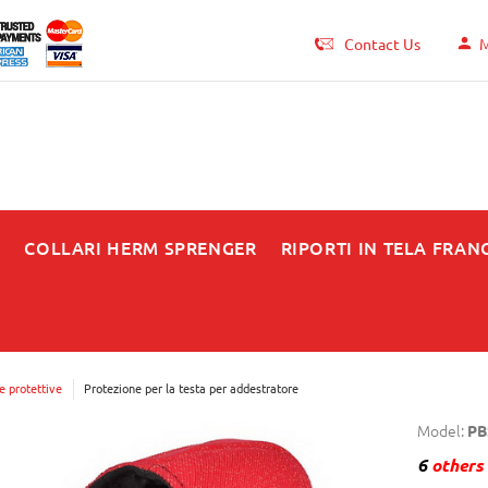
Contact Us
M
N
COLLARI HERM SPRENGER
RIPORTI IN TELA FRAN
e protettive
Protezione per la testa per addestratore
Model:
PB
6
others 