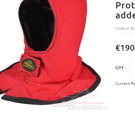
Prot
add
Units in St
€190
QTY :
Current R