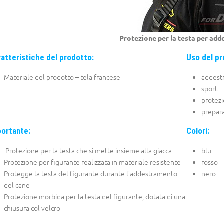
Protezione per la testa per add
atteristiche del prodotto:
Uso del pr
Materiale del prodotto – tela francese
addest
sport
protezi
preparaz
portante:
Colori:
Protezione per la testa che si mette insieme alla giacca
blu
Protezione per figurante realizzata in materiale resistente
rosso
Protegge la testa del figurante durante l’addestramento
nero
del cane
Protezione morbida per la testa del figurante, dotata di una
chiusura col velcro