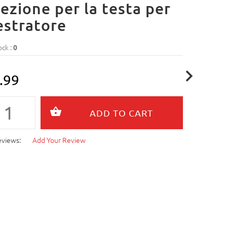
ezione per la testa per
estratore
ock :
0
.99
eviews:
Add Your Review