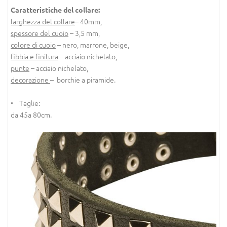
Caratteristiche del collare:
larghezza del collare
– 40mm,
spessore del cuoio
– 3,5 mm,
colore di cuoio
– nero, marrone, beige,
fibbia e finitura
– acciaio nichelato,
punte
– acciaio nichelato,
decorazione
– borchie a piramide.
• Taglie:
da 45a 80cm.