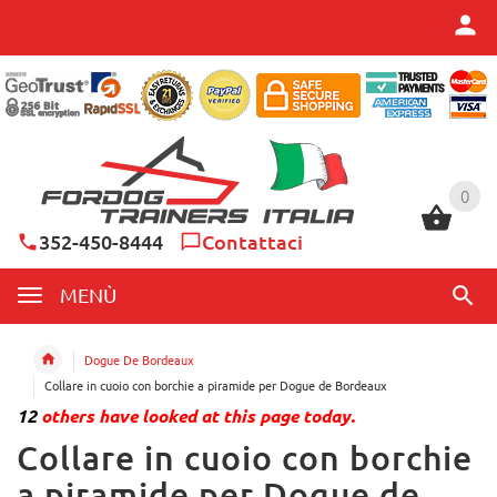
0
0
352-450-8444
Contattaci
MENÙ
Dogue De Bordeaux
Collare in cuoio con borchie a piramide per Dogue de Bordeaux
12
others have looked at this page today.
Collare in cuoio con borchie
a piramide per Dogue de