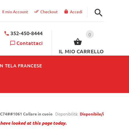
Il mio Account
Checkout
Accedi
352-450-8444
0
Contattaci
IL MIO CARRELLO
IN TELA FRANCESE
Disponibilità:
C74##1061 Collare in cuoio
Disponibile/i
have looked at this page today.