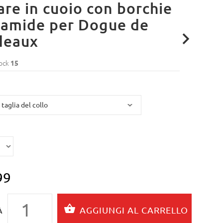
are in cuoio con borchie
ramide per Dogue de
deaux
ock
15
99
À