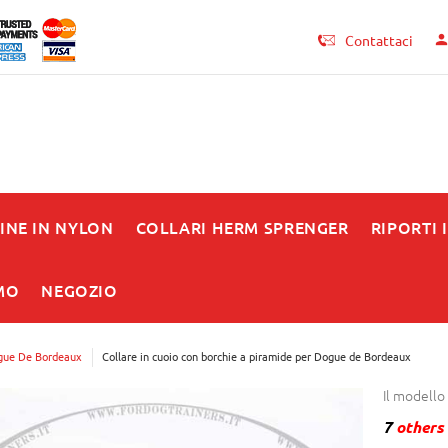
Contattaci
INE IN NYLON
COLLARI HERM SPRENGER
RIPORTI 
MO
NEGOZIO
ue De Bordeaux
Collare in cuoio con borchie a piramide per Dogue de Bordeaux
Il modello
7
others 