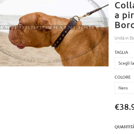
Coll
a pi
Bor
Unità in St
TAGLIA
COLORE
€38.
QUANTIT