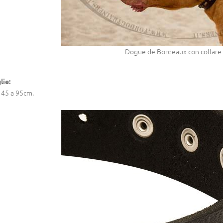
Dogue de Bordeaux con collare 
lie:
45 a 95cm.