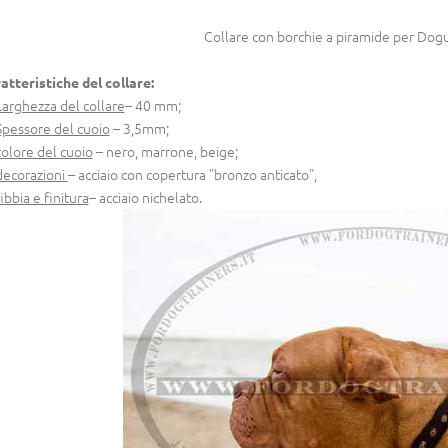
Collare con borchie a piramide per Do
atteristiche del collare:
Larghezza del collare
– 40 mm;
Spessore del cuoio
– 3,5mm;
colore del cuoio
– nero, marrone, beige;
ecorazioni
– acciaio con copertura "bronzo anticato",
fibbia e finitura
– acciaio nichelato.